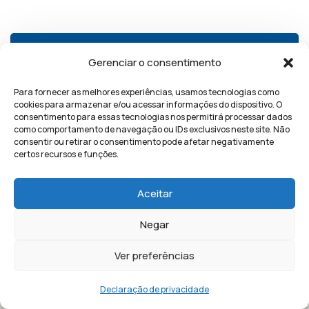
Horário de funcionamento
Gerenciar o consentimento
Para fornecer as melhores experiências, usamos tecnologias como
cookies para armazenar e/ou acessar informações do dispositivo. O
Segunda – Sexta
consentimento para essas tecnologias nos permitirá processar dados
08:00 – 18:00
como comportamento de navegação ou IDs exclusivos neste site. Não
consentir ou retirar o consentimento pode afetar negativamente
certos recursos e funções.
Siga nossa empresa
Aceitar
Negar
Ver preferências
Declaração de privacidade