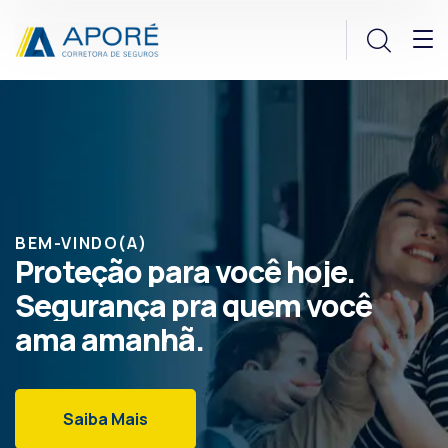
BEM-VINDO(A)
Proteção
para
você
hoje.
Segurança
pra
quem
você
ama
amanhã.
Saiba Mais